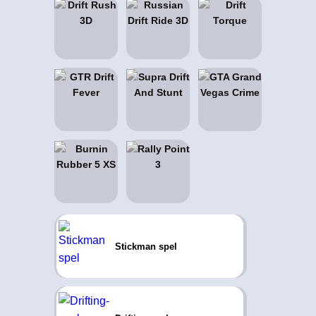
Stickman spel