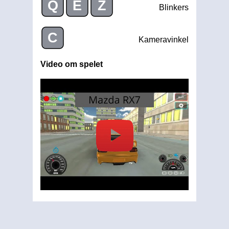
Q
E
Z
Blinkers
C
Kameravinkel
Video om spelet