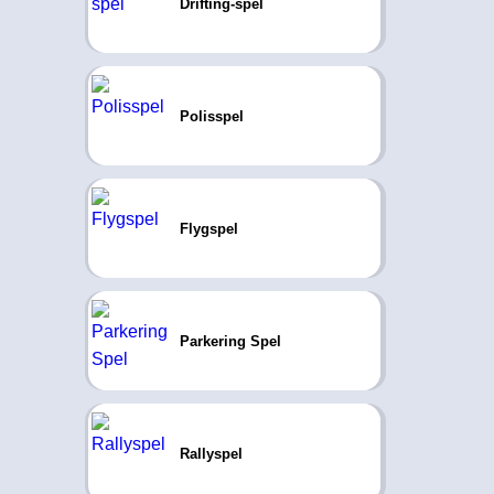
Drifting-spel
Polisspel
Flygspel
Parkering Spel
Rallyspel