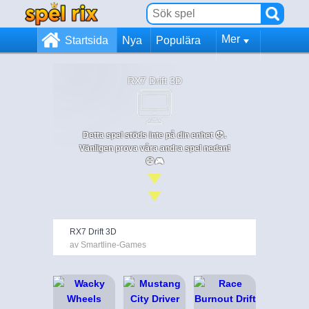
Mer
Startsida
Nya
Populära
RX7 Drift 3D
Detta spel stöds inte på din enhet 😞.
Vänligen prova våra andra spel nedan!
😄🎮
RX7 Drift 3D
av Smartline-Games