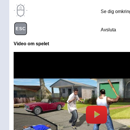
Se dig omkrin
ESC
Avsluta
Video om spelet