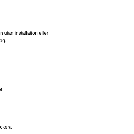
utan installation eller
ag.
et
ackera