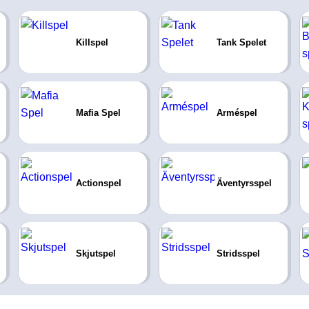
Killspel
Tank Spelet
Mafia Spel
Arméspel
Actionspel
Äventyrsspel
Skjutspel
Stridsspel