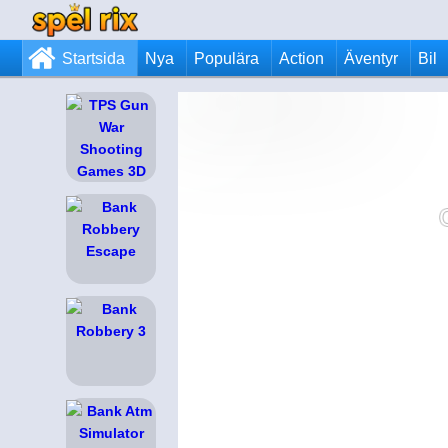
Startsida
Nya
Populära
Action
Äventyr
Bil