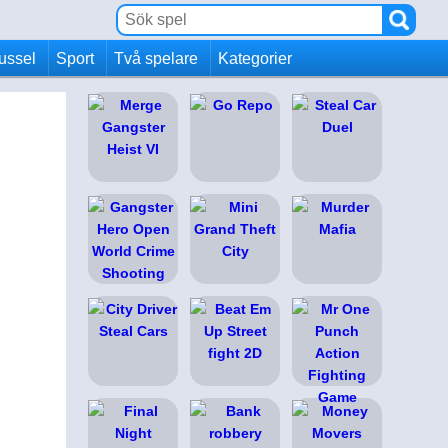
ussel
Sport
Två spelare
Kategorier