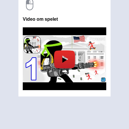
Video om spelet