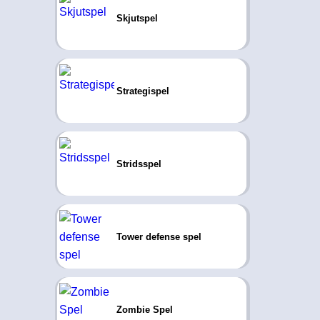
Skjutspel
Strategispel
Stridsspel
Tower defense spel
Zombie Spel