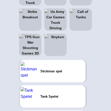
Stickman spel
Tank Spelet