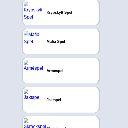
Krypskytt Spel
Mafia Spel
Arméspel
Jaktspel