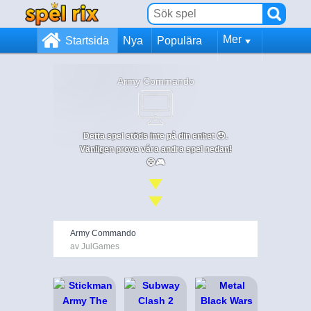
Mer
Startsida
Nya
Populära
Army Commando
Detta spel stöds inte på din enhet 😞.
Vänligen prova våra andra spel nedan!
😄🎮
Army Commando
av JulGames