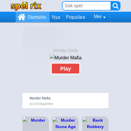
Mer
Startsida
Nya
Populära
Murder Mafia
Play
Murder Mafia
av iclickgames