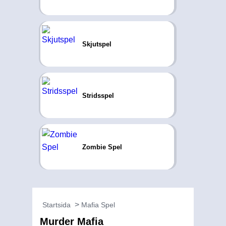
Skjutspel
Stridsspel
Zombie Spel
Startsida
Mafia Spel
Murder Mafia