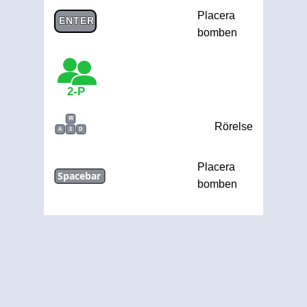
Placera
ENTER
bomben
2-P
W
Rörelse
A
S
D
Placera
Spacebar
bomben