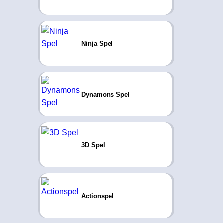
Ninja Spel
Dynamons Spel
3D Spel
Actionspel