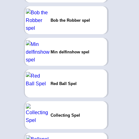
Bob the Robber spel
Min delfinshow spel
Red Ball Spel
Collecting Spel