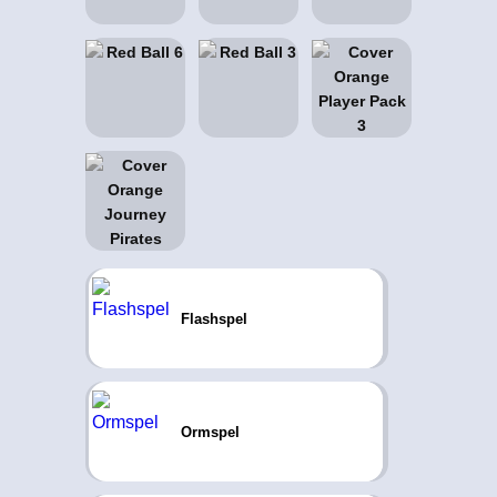
Flashspel
Ormspel