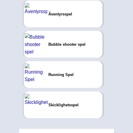
Äventyrsspel
Bubble shooter spel
Running Spel
Skicklighetsspel