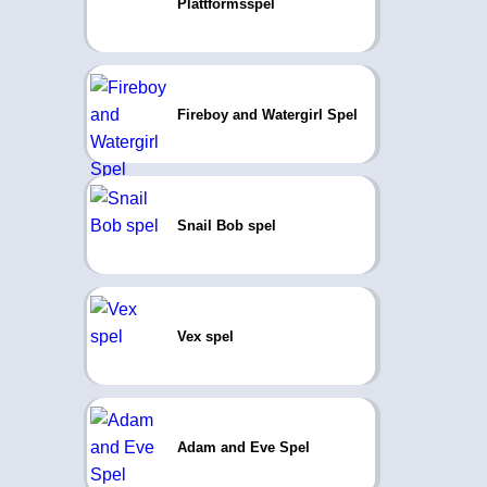
Plattformsspel
Fireboy and Watergirl Spel
Snail Bob spel
Vex spel
Adam and Eve Spel