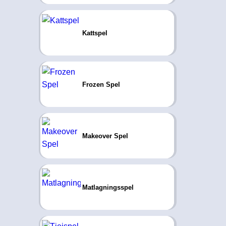
Kattspel
Frozen Spel
Makeover Spel
Matlagningsspel