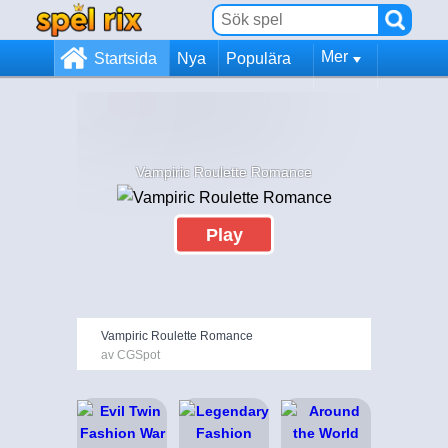
Mer
Startsida
Nya
Populära
Vampiric Roulette Romance
Play
Vampiric Roulette Romance
av CGSpot