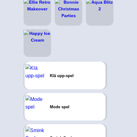
Klä upp-spel
Mode spel