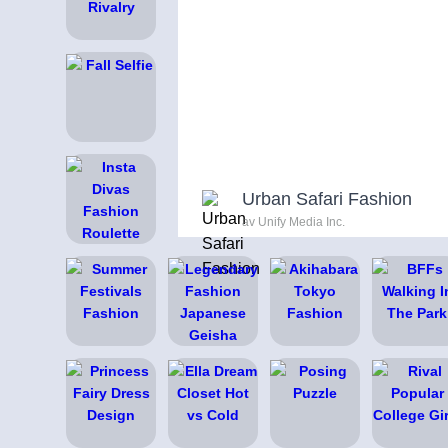
Urban Safari Fashion
av Unify Media Inc.