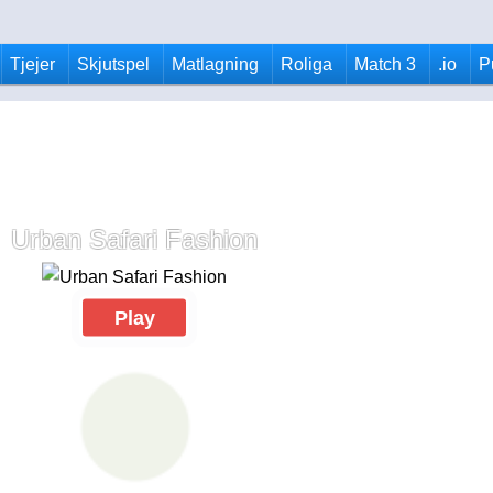
Tjejer
Skjutspel
Matlagning
Roliga
Match 3
.io
P
Urban Safari Fashion
Play