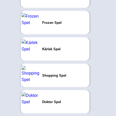
Frozen Spel
Kärlek Spel
Shopping Spel
Doktor Spel