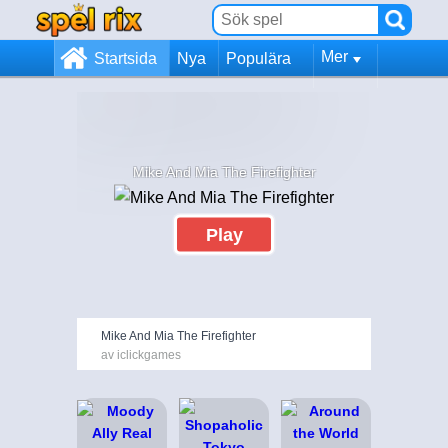
Mer
Startsida
Nya
Populära
Mike And Mia The Firefighter
Play
Mike And Mia The Firefighter
av iclickgames