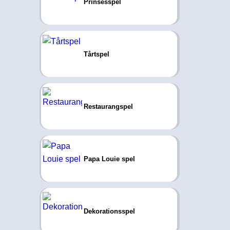
Prinsesspel
Tårtspel
Restaurangspel
Papa Louie spel
Dekorationsspel