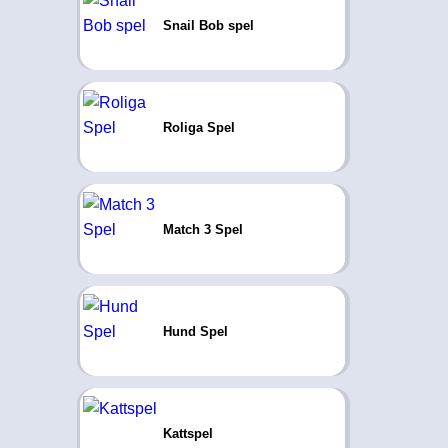
Snail Bob spel
Roliga Spel
Match 3 Spel
Hund Spel
Kattspel