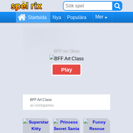
Mer
Startsida
Nya
Populära
BFF Art Class
Play
BFF Art Class
av iclickgames