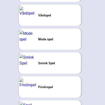
Vårdspel
Mode spel
Smink Spel
Frisörspel