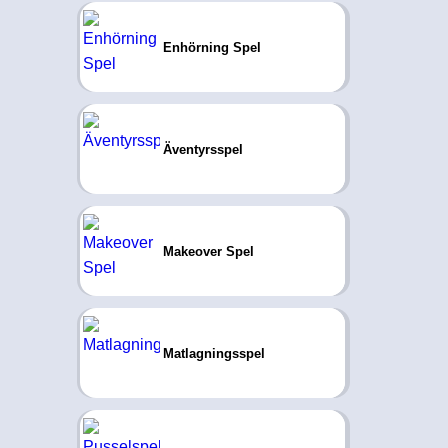
Enhörning Spel
Äventyrsspel
Makeover Spel
Matlagningsspel