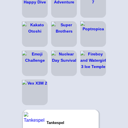
Tankespel