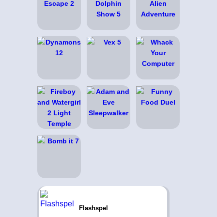
Flashspel