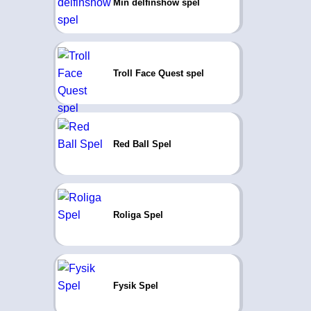
Min delfinshow spel
Troll Face Quest spel
Red Ball Spel
Roliga Spel
Fysik Spel