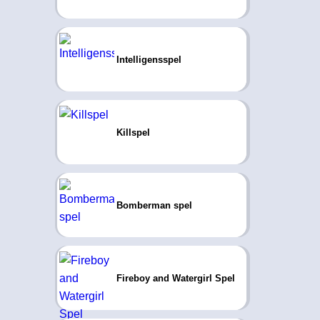
Intelligensspel
Killspel
Bomberman spel
Fireboy and Watergirl Spel