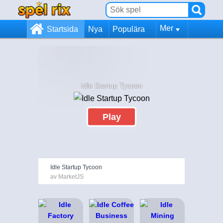
Mer
Startsida
Nya
Populära
Idle Startup Tycoon
Play
Idle Startup Tycoon
av MarketJS