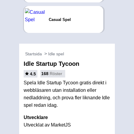
Casual Spel
Startsida
Idle spel
Idle Startup Tycoon
168
Röster
4.5
Spela Idle Startup Tycoon gratis direkt i
webbläsaren utan installation eller
nedladdning, och prova fler liknande Idle
spel redan idag.
Utvecklare
Utvecklat av MarketJS