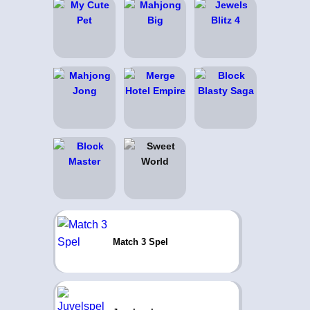
Match 3 Spel