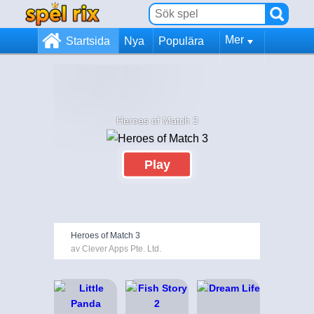
Mer
Startsida
Nya
Populära
Heroes of Match 3
Play
Heroes of Match 3
av Clever Apps Pte. Ltd.