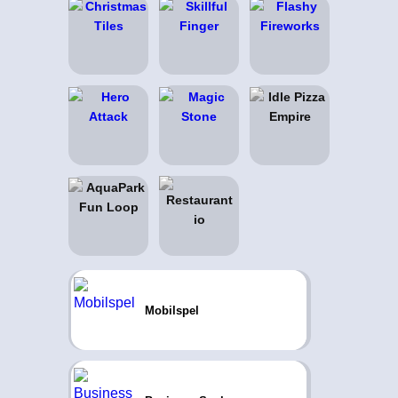
Mobilspel