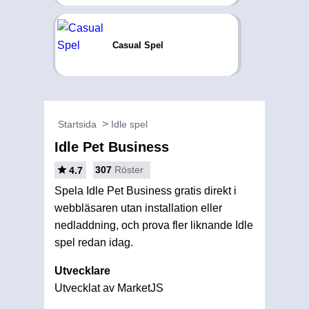
Casual Spel
Startsida
Idle spel
Idle Pet Business
307
Röster
4.7
Spela Idle Pet Business gratis direkt i
webbläsaren utan installation eller
nedladdning, och prova fler liknande Idle
spel redan idag.
Utvecklare
Utvecklat av MarketJS