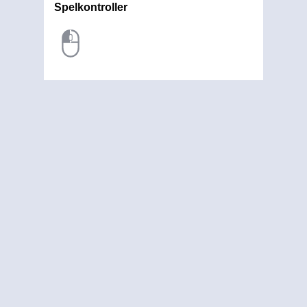
Spelkontroller