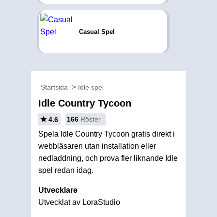
Casual Spel
Startsida
Idle spel
Idle Country Tycoon
166
Röster
4.6
Spela Idle Country Tycoon gratis direkt i
webbläsaren utan installation eller
nedladdning, och prova fler liknande Idle
spel redan idag.
Utvecklare
Utvecklat av LoraStudio