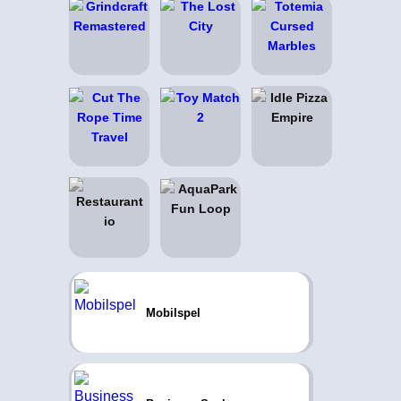
Mobilspel