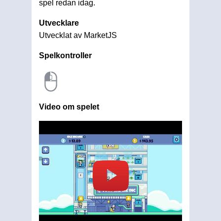
spel redan idag.
Utvecklare
Utvecklat av MarketJS
Spelkontroller
Video om spelet