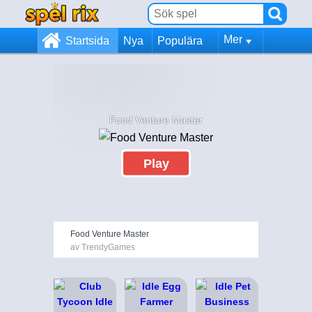
Mer
Startsida
Nya
Populära
Food Venture Master
Play
Food Venture Master
av TrendyGames