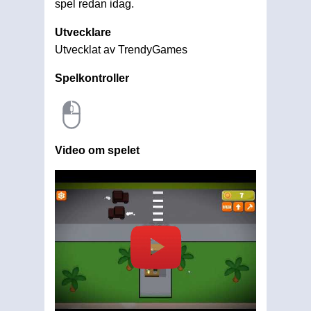
spel redan idag.
Utvecklare
Utvecklat av TrendyGames
Spelkontroller
Video om spelet