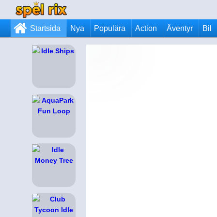
Startsida
Nya
Populära
Action
Äventyr
Bil