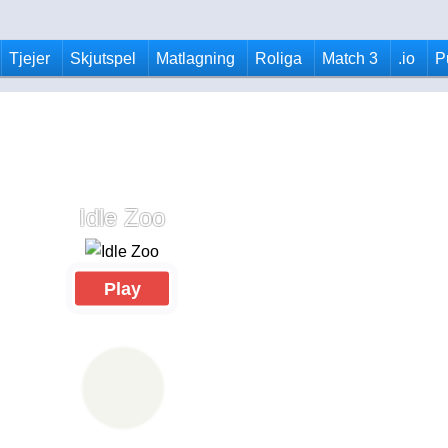
Tjejer
Skjutspel
Matlagning
Roliga
Match 3
.io
P
Idle Zoo
Play