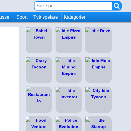
ussel
Sport
Två spelare
Kategorier