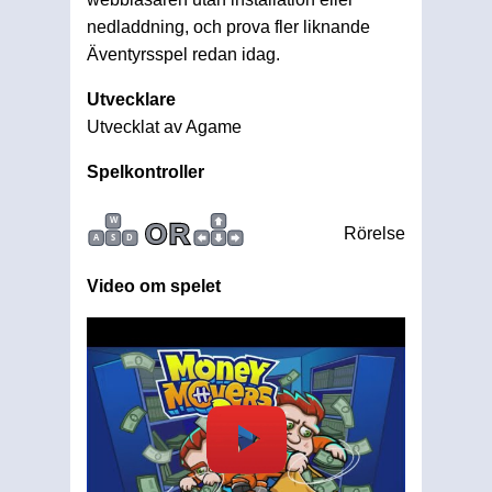
nedladdning, och prova fler liknande
Äventyrsspel redan idag.
Utvecklare
Utvecklat av Agame
Spelkontroller
W
OR
Rörelse
A
S
D
Video om spelet