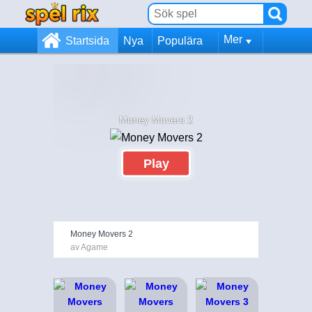
Mer
Startsida
Nya
Populära
Money Movers 2
Play
Money Movers 2
av Agame