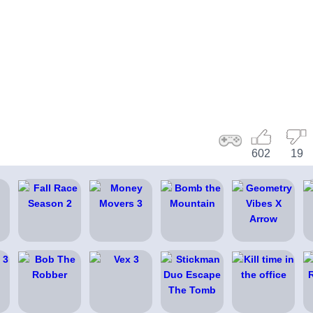
602
19