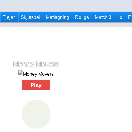
Tjejer
Skjutspel
Matlagning
Roliga
Match 3
.io
P
Money Movers
Play