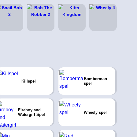
Bomberman
Killspel
spel
Fireboy and
Wheely spel
Watergirl Spel