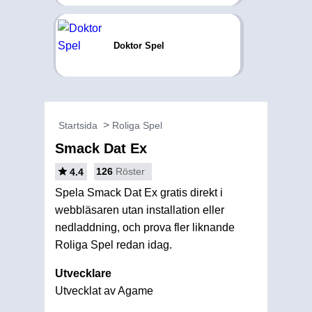
Doktor Spel
Startsida
Roliga Spel
Smack Dat Ex
126
Röster
4.4
Spela Smack Dat Ex gratis direkt i
webbläsaren utan installation eller
nedladdning, och prova fler liknande
Roliga Spel redan idag.
Utvecklare
Utvecklat av Agame