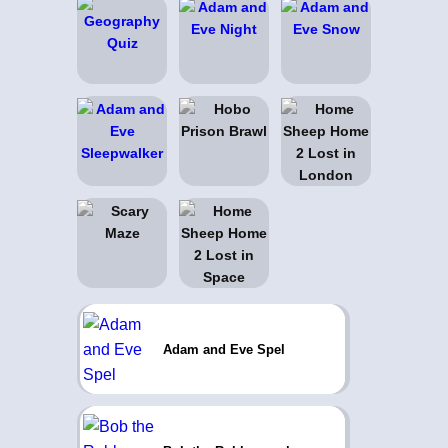
Adam and Eve Spel