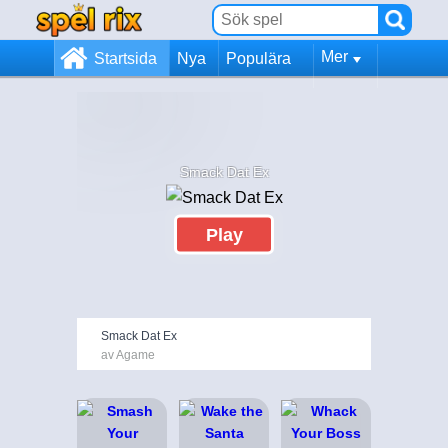
Mer
Startsida
Nya
Populära
Smack Dat Ex
Play
Smack Dat Ex
av Agame