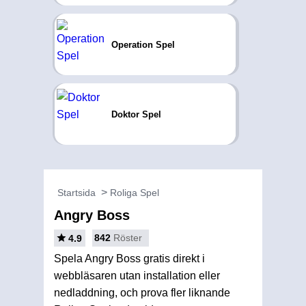
Operation Spel
Doktor Spel
Startsida
Roliga Spel
Angry Boss
842
Röster
4.9
Spela Angry Boss gratis direkt i
webbläsaren utan installation eller
nedladdning, och prova fler liknande