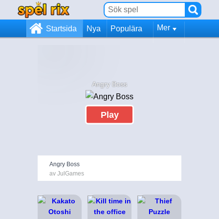
Mer
Startsida
Nya
Populära
Angry Boss
Play
Angry Boss
av JulGames