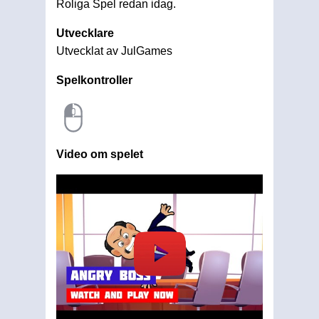
Roliga Spel redan idag.
Utvecklare
Utvecklat av JulGames
Spelkontroller
Video om spelet