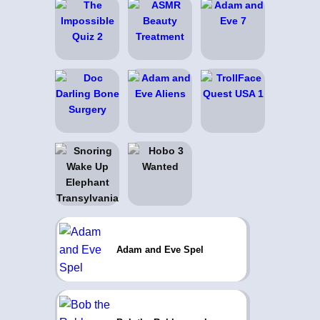
Adam and Eve Spel