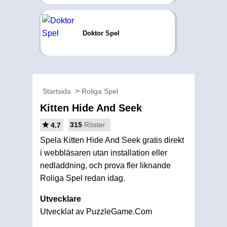
Doktor Spel
Startsida
Roliga Spel
Kitten Hide And Seek
315
Röster
4.7
Spela Kitten Hide And Seek gratis direkt
i webbläsaren utan installation eller
nedladdning, och prova fler liknande
Roliga Spel redan idag.
Utvecklare
Utvecklat av PuzzleGame.Com