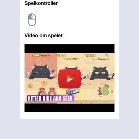
Spelkontroller
Video om spelet