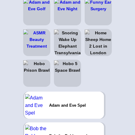
Adam and Eve Spel