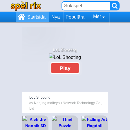
Mer
Startsida
Nya
Populära
LoL Shooting
Play
LoL Shooting
av Nanjing maileyou Network Technology Co.,
Ltd