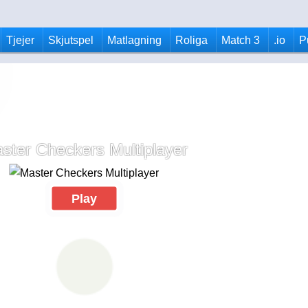
Tjejer
Skjutspel
Matlagning
Roliga
Match 3
.io
P
ster Checkers Multiplayer
Play