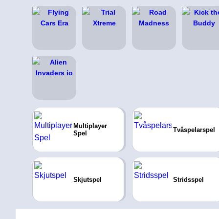
Multiplayer
Tvåspelarspel
Spel
Skjutspel
Stridsspel