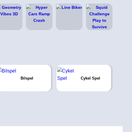
Bilspel
Cykel Spel