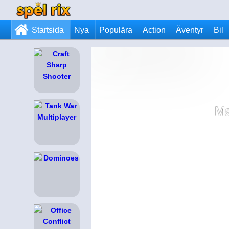
Startsida
Nya
Populära
Action
Äventyr
Bil
Ma