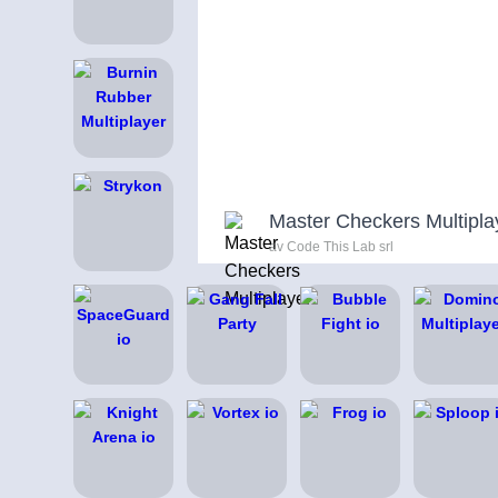
Master Checkers Multipla
av Code This Lab srl