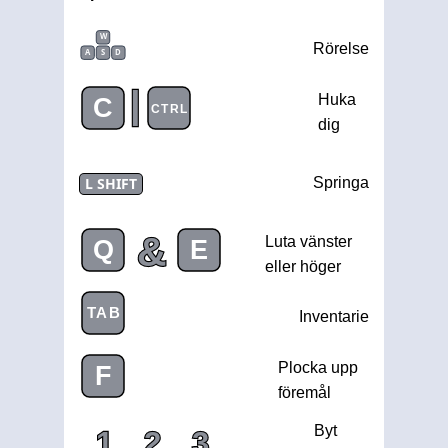
W
Rörelse
A
S
D
|
Huka
C
CTRL
dig
L SHIFT
Springa
&
Luta vänster
Q
E
eller höger
TAB
Inventarie
Plocka upp
F
föremål
Byt
1
2
3