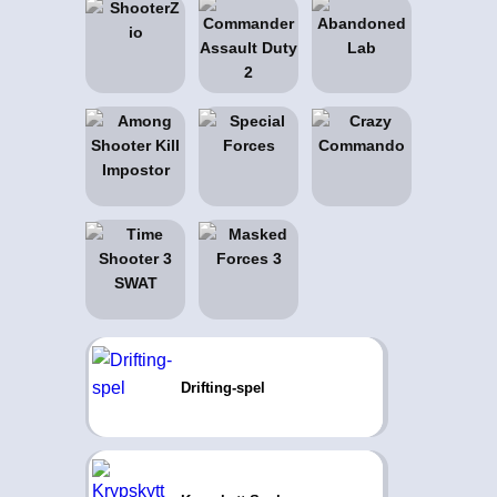
Drifting-spel