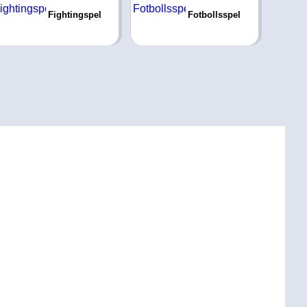
Fightingspel
Fotbollsspel