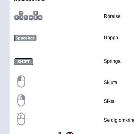
W
Rörelse
A
S
D
Spacebar
Hoppa
SHIFT
Springa
Skjuta
Sikta
Se dig omkrin