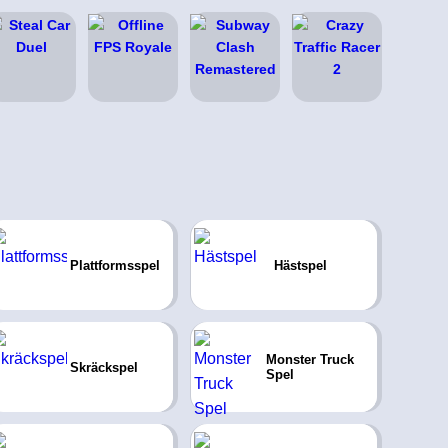
Plattformsspel
Hästspel
Monster Truck
Skräckspel
Spel