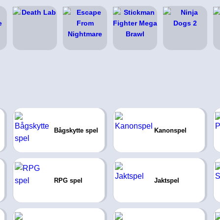
Bågskytte spel
Kanonspel
RPG spel
Jaktspel