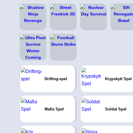
Drifting-spel
Krypskytt Spel
Mafia Spel
Soldat Spel