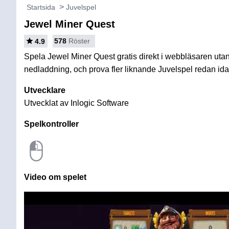
Startsida
Juvelspel
Jewel Miner Quest
578
Röster
4.9
Spela Jewel Miner Quest gratis direkt i webbläsaren utan 
nedladdning, och prova fler liknande Juvelspel redan ida
Utvecklare
Utvecklat av Inlogic Software
Spelkontroller
Video om spelet