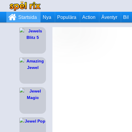
Startsida
Nya
Populära
Action
Äventyr
Bil