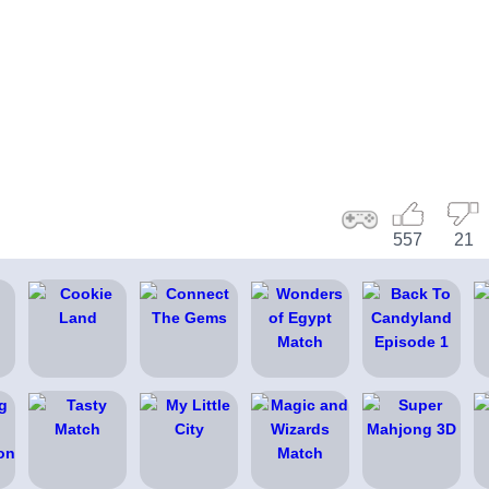
557
21