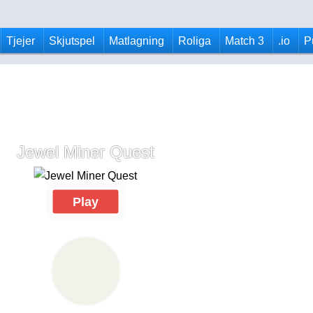
Tjejer
Skjutspel
Matlagning
Roliga
Match 3
.io
P
Jewel Miner Quest
Play