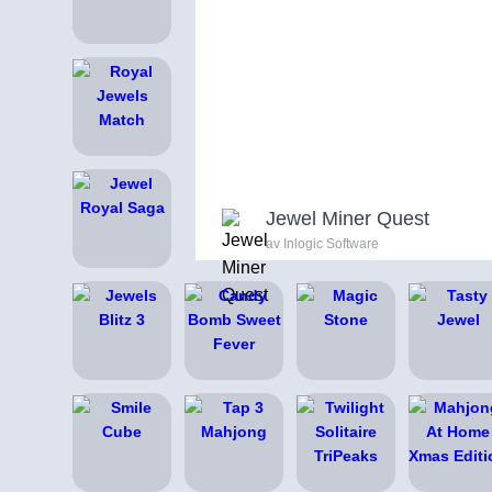
Jewel Miner Quest
av Inlogic Software