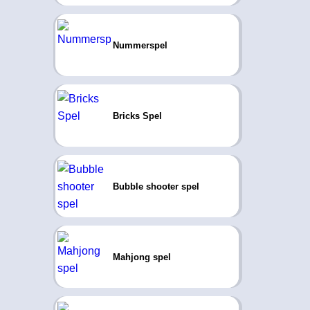
Nummerspel
Bricks Spel
Bubble shooter spel
Mahjong spel