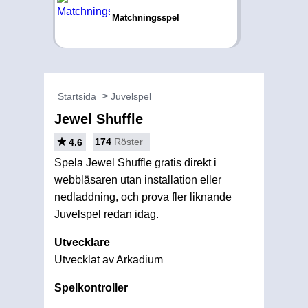
Matchningsspel
Startsida
Juvelspel
Jewel Shuffle
174
Röster
4.6
Spela Jewel Shuffle gratis direkt i
webbläsaren utan installation eller
nedladdning, och prova fler liknande
Juvelspel redan idag.
Utvecklare
Utvecklat av Arkadium
Spelkontroller