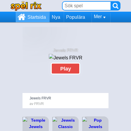
Mer
Startsida
Nya
Populära
Jewels FRVR
Play
Jewels FRVR
av FRVR