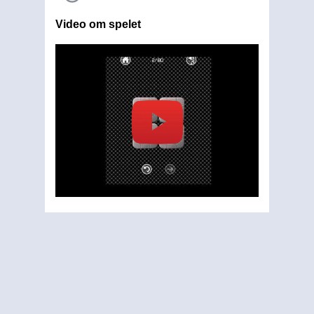
Video om spelet