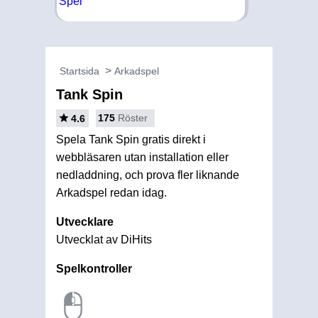
Startsida
Arkadspel
Tank Spin
175
Röster
4.6
Spela Tank Spin gratis direkt i
webbläsaren utan installation eller
nedladdning, och prova fler liknande
Arkadspel redan idag.
Utvecklare
Utvecklat av DiHits
Spelkontroller