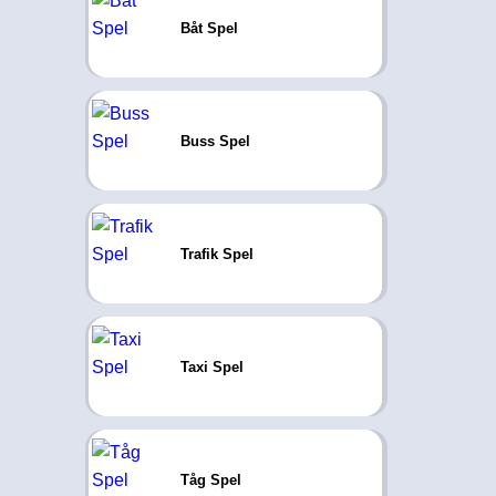
Båt Spel
Buss Spel
Trafik Spel
Taxi Spel
Tåg Spel