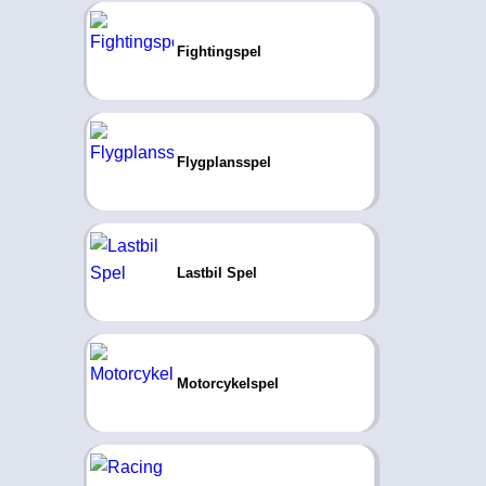
Fightingspel
Flygplansspel
Lastbil Spel
Motorcykelspel