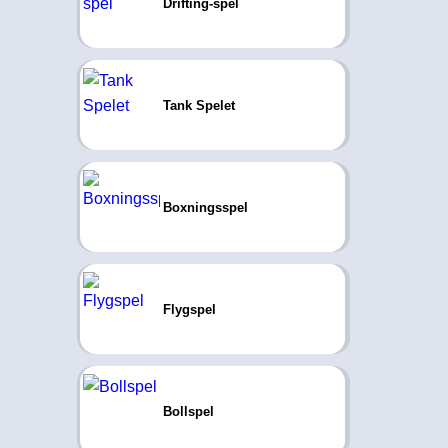
Drifting-spel
Tank Spelet
Boxningsspel
Flygspel
Bollspel