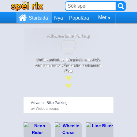
Mer
Startsida
Nya
Populära
Advance Bike Parking
Detta spel stöds inte på din enhet 😞.
Vänligen prova våra andra spel nedan!
😄🎮
Advance Bike Parking
av Webgameapp