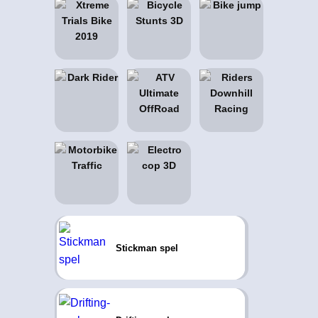
Stickman spel