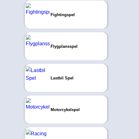
Fightingspel
Flygplansspel
Lastbil Spel
Motorcykelspel