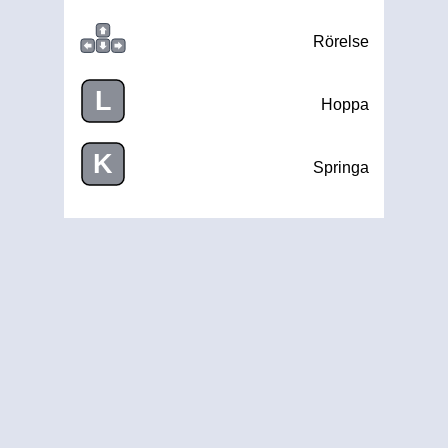
Rörelse
L
Hoppa
K
Springa