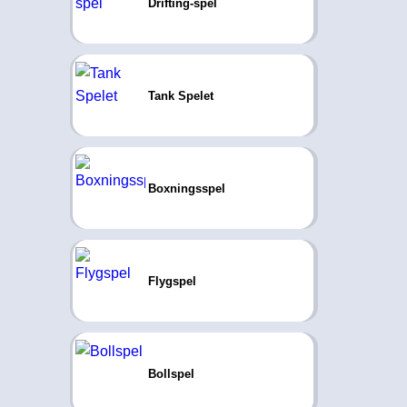
Drifting-spel
Tank Spelet
Boxningsspel
Flygspel
Bollspel