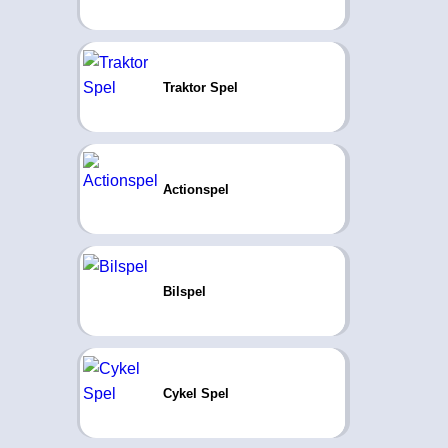
Traktor Spel
Actionspel
Bilspel
Cykel Spel