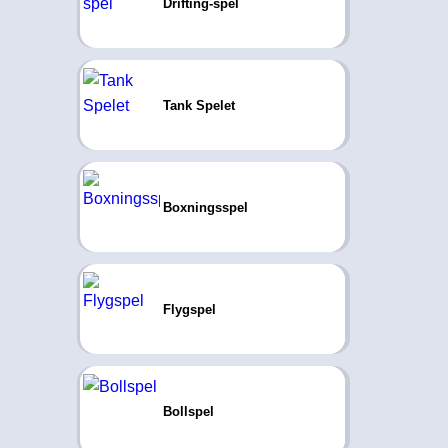
Drifting-spel
Tank Spelet
Boxningsspel
Flygspel
Bollspel