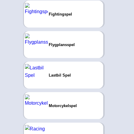
Fightingspel
Flygplansspel
Lastbil Spel
Motorcykelspel