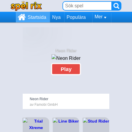
Mer
Startsida
Nya
Populära
Neon Rider
Play
Neon Rider
av Famobi GmbH