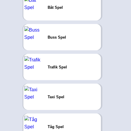
Båt Spel
Buss Spel
Trafik Spel
Taxi Spel
Tåg Spel