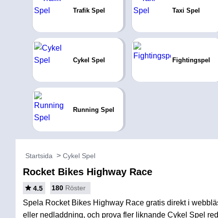
Trafik Spel
Taxi Spel
Cykel Spel
Fightingspel
Running Spel
Startsida
Cykel Spel
Rocket Bikes Highway Race
180
Röster
4.5
Spela Rocket Bikes Highway Race gratis direkt i webbläs
eller nedladdning, och prova fler liknande Cykel Spel re