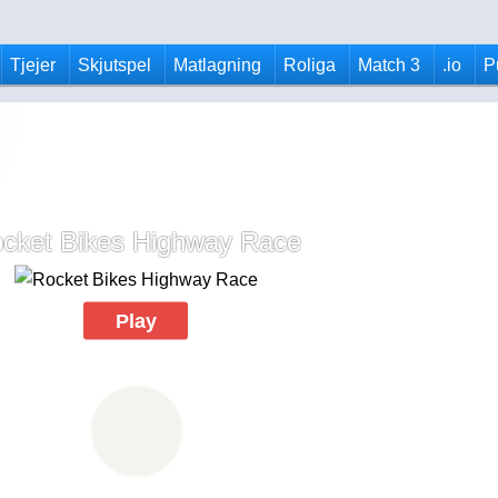
Tjejer
Skjutspel
Matlagning
Roliga
Match 3
.io
P
cket Bikes Highway Race
Play