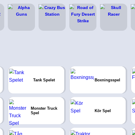
Tank Spelet
Boxningsspel
Monster Truck
Kör Spel
Spel