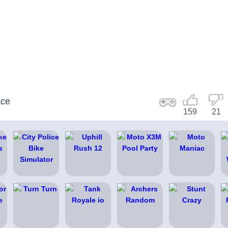
ace
159
21