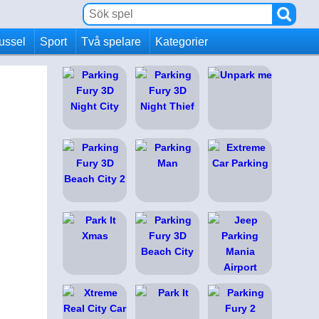
ussel
Sport
Två spelare
Kategorier