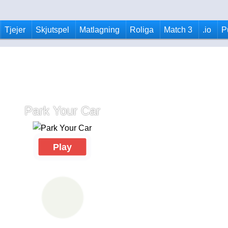
Tjejer
Skjutspel
Matlagning
Roliga
Match 3
.io
P
Park Your Car
Play