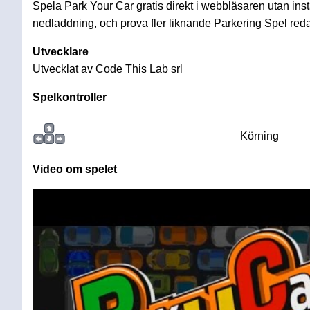
Spela Park Your Car gratis direkt i webbläsaren utan insta
nedladdning, och prova fler liknande Parkering Spel red
Utvecklare
Utvecklat av Code This Lab srl
Spelkontroller
Körning
Video om spelet