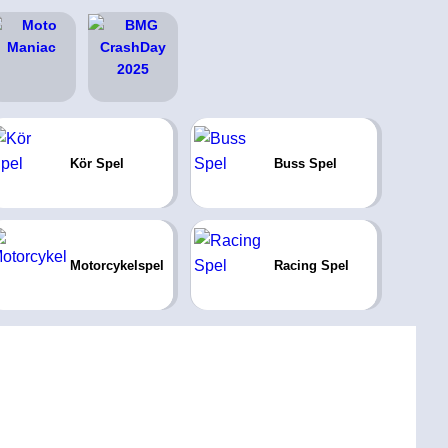
Kör Spel
Buss Spel
Motorcykelspel
Racing Spel