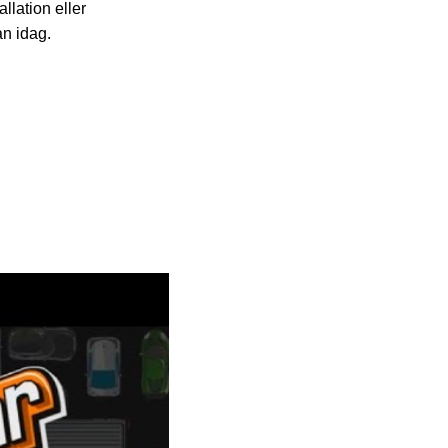
llation eller
an idag.