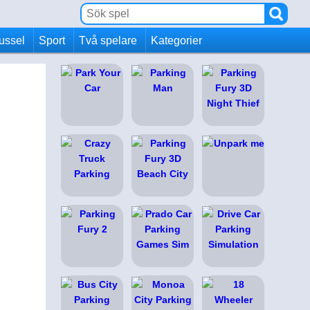
ussel
Sport
Två spelare
Kategorier