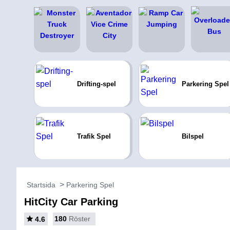
Drifting-spel
Parkering Spel
Trafik Spel
Bilspel
Startsida
Parkering Spel
HitCity Car Parking
180
Röster
4.6