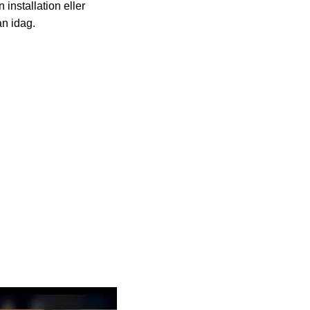
 installation eller
an idag.