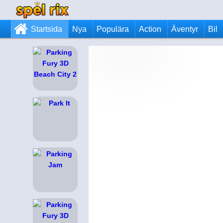
Startsida
Nya
Populära
Action
Äventyr
Bil