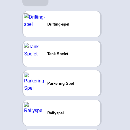
Drifting-spel
Tank Spelet
Parkering Spel
Rallyspel