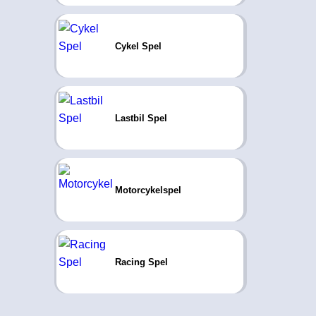
Cykel Spel
Lastbil Spel
Motorcykelspel
Racing Spel