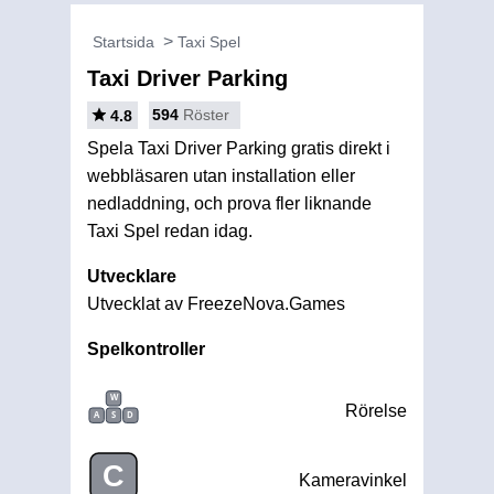
Startsida
Taxi Spel
Taxi Driver Parking
594
Röster
4.8
Spela Taxi Driver Parking gratis direkt i
webbläsaren utan installation eller
nedladdning, och prova fler liknande
Taxi Spel redan idag.
Utvecklare
Utvecklat av FreezeNova.Games
Spelkontroller
W
Rörelse
A
S
D
C
Kameravinkel