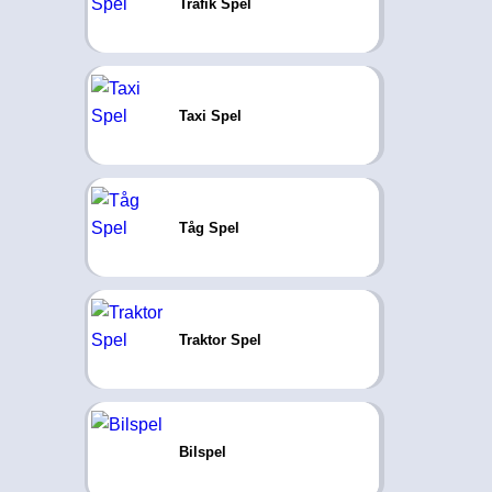
Trafik Spel
Taxi Spel
Tåg Spel
Traktor Spel
Bilspel