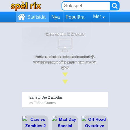
Mer
Startsida
Nya
Populära
Earn to Die 2 Exodus
Detta spel stöds inte på din enhet 😞.
Vänligen prova våra andra spel nedan!
😄🎮
Earn to Die 2 Exodus
av Toffee Games