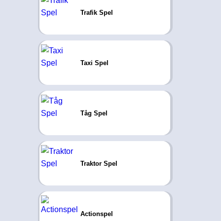
Trafik Spel
Taxi Spel
Tåg Spel
Traktor Spel
Actionspel