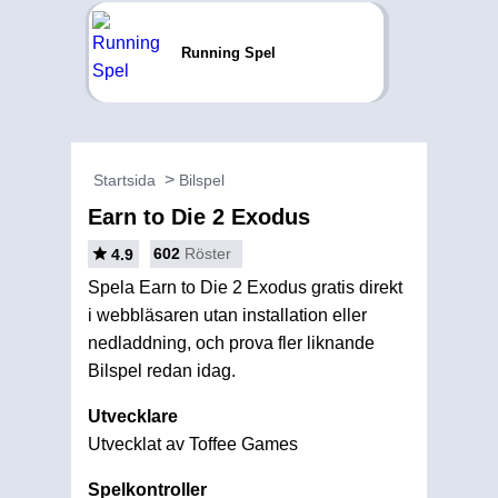
Running Spel
Startsida
Bilspel
Earn to Die 2 Exodus
602
Röster
4.9
Spela Earn to Die 2 Exodus gratis direkt
i webbläsaren utan installation eller
nedladdning, och prova fler liknande
Bilspel redan idag.
Utvecklare
Utvecklat av Toffee Games
Spelkontroller