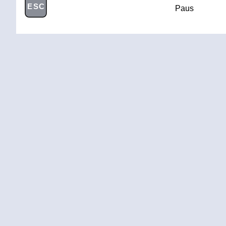
ESC
Paus