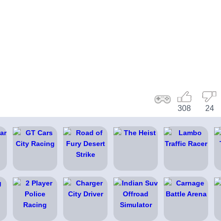
308
24