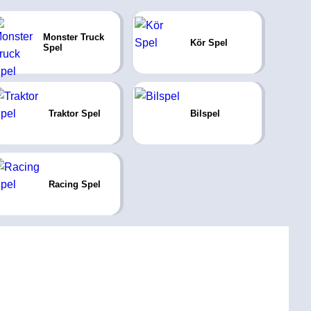
Monster Truck
Kör Spel
Spel
Traktor Spel
Bilspel
Racing Spel