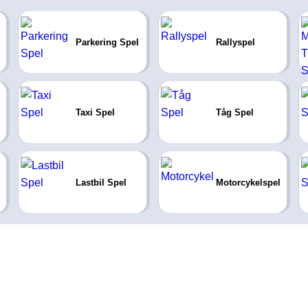
Parkering Spel
Rallyspel
Taxi Spel
Tåg Spel
Lastbil Spel
Motorcykelspel