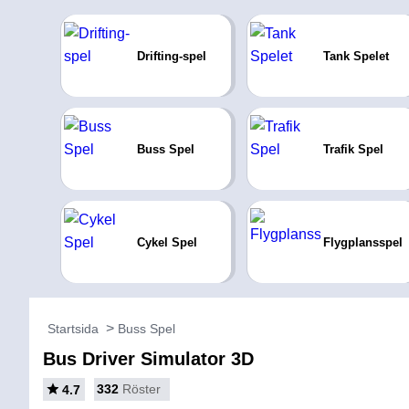
Drifting-spel
Tank Spelet
Buss Spel
Trafik Spel
Cykel Spel
Flygplansspel
Startsida
Buss Spel
Bus Driver Simulator 3D
332
Röster
4.7