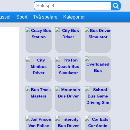
ussel
Sport
Två spelare
Kategorier