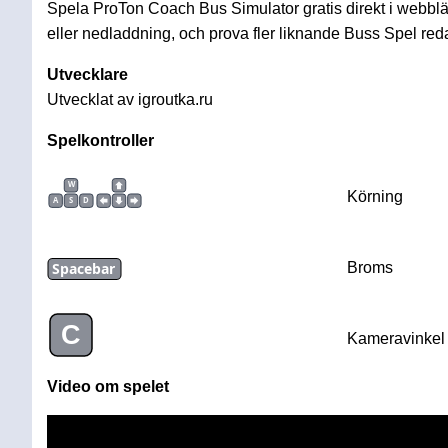
Spela ProTon Coach Bus Simulator gratis direkt i webbläs
eller nedladdning, och prova fler liknande Buss Spel red
Utvecklare
Utvecklat av igroutka.ru
Spelkontroller
W
Körning
A
S
D
Spacebar
Broms
C
Kameravinkel
Video om spelet