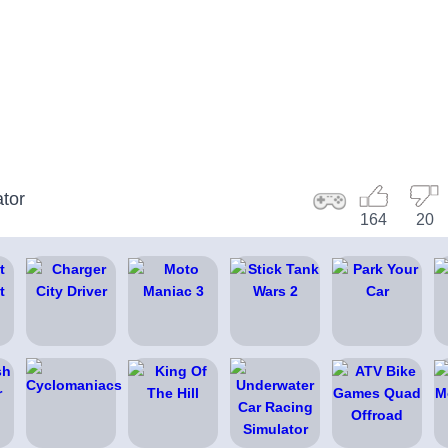
tor
164
20