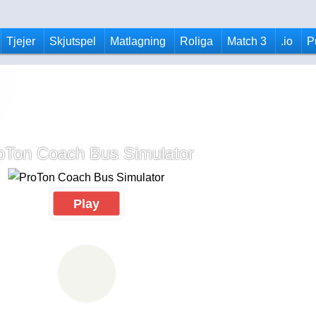
Tjejer
Skjutspel
Matlagning
Roliga
Match 3
.io
P
oTon Coach Bus Simulator
Play