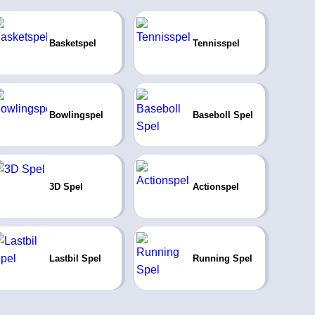
Basketspel
Tennisspel
Bowlingspel
Baseboll Spel
3D Spel
Actionspel
Lastbil Spel
Running Spel