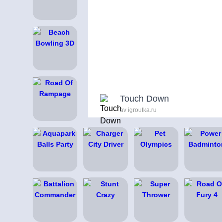
Touch Down
av igroutka.ru