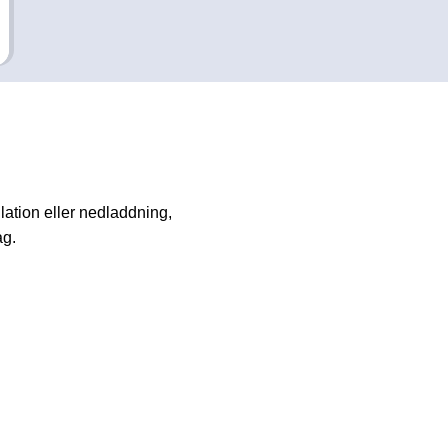
lation eller nedladdning,
ag.