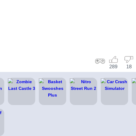
289
18