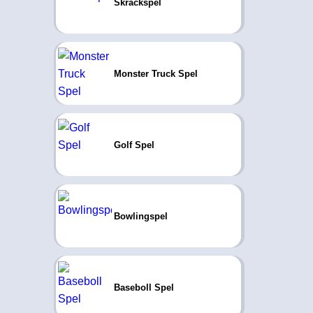
Skräckspel
Monster Truck Spel
Golf Spel
Bowlingspel
Baseboll Spel