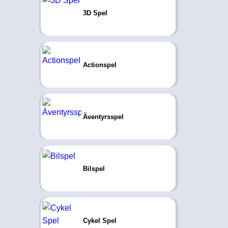
3D Spel
Actionspel
Äventyrsspel
Bilspel
Cykel Spel