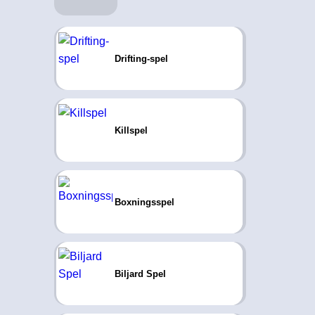
Drifting-spel
Killspel
Boxningsspel
Biljard Spel