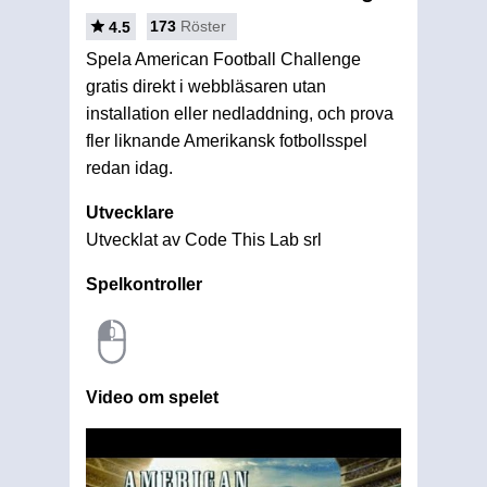
173
Röster
4.5
Spela American Football Challenge
gratis direkt i webbläsaren utan
installation eller nedladdning, och prova
fler liknande Amerikansk fotbollsspel
redan idag.
Utvecklare
Utvecklat av Code This Lab srl
Spelkontroller
Video om spelet