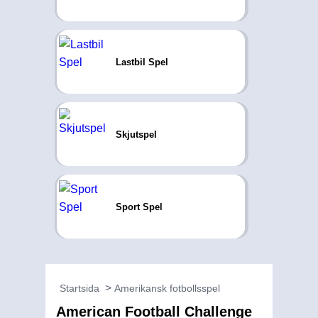
Lastbil Spel
Skjutspel
Sport Spel
Startsida
Amerikansk fotbollsspel
American Football Challenge