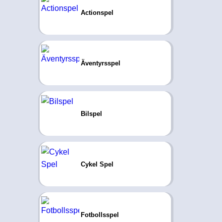
Actionspel
Äventyrsspel
Bilspel
Cykel Spel
Fotbollsspel