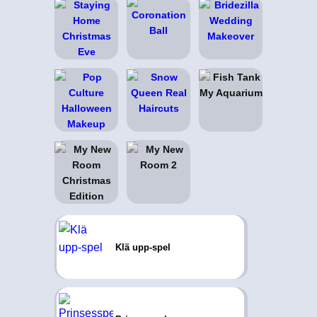
Klä upp-spel